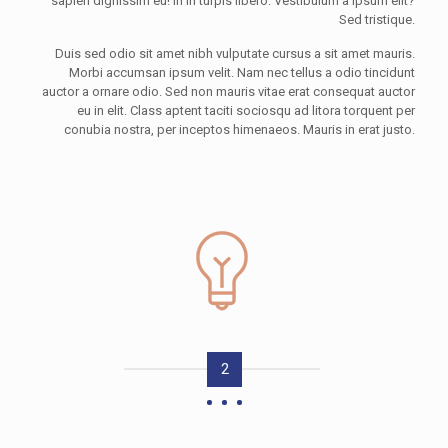
sapien dignissim eu! In in turpis libero. Vestibulum a ipsum elit?
Sed tristique.
Duis sed odio sit amet nibh vulputate cursus a sit amet mauris.
Morbi accumsan ipsum velit. Nam nec tellus a odio tincidunt
auctor a ornare odio. Sed non mauris vitae erat consequat auctor
eu in elit. Class aptent taciti sociosqu ad litora torquent per
conubia nostra, per inceptos himenaeos. Mauris in erat justo.
2