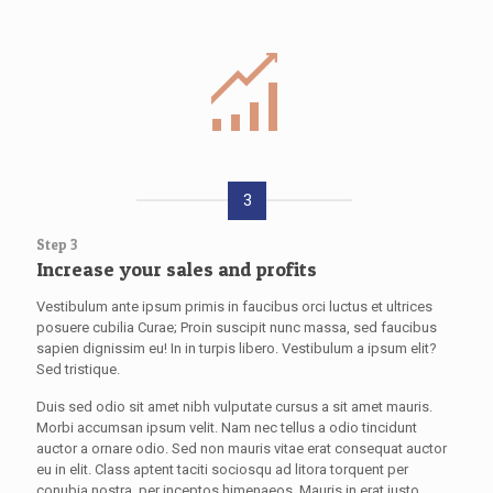
3
Step 3
Increase your sales and profits
Vestibulum ante ipsum primis in faucibus orci luctus et ultrices
posuere cubilia Curae; Proin suscipit nunc massa, sed faucibus
sapien dignissim eu! In in turpis libero. Vestibulum a ipsum elit?
Sed tristique.
Duis sed odio sit amet nibh vulputate cursus a sit amet mauris.
Morbi accumsan ipsum velit. Nam nec tellus a odio tincidunt
auctor a ornare odio. Sed non mauris vitae erat consequat auctor
eu in elit. Class aptent taciti sociosqu ad litora torquent per
conubia nostra, per inceptos himenaeos. Mauris in erat justo.